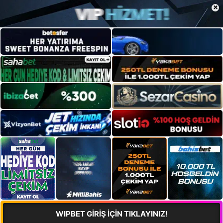
×
WIPBET GİRİŞ İÇİN TIKLAYINIZ!