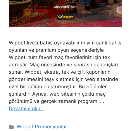
Wipbet live’a bahis oynayabilir miyim canlı bahis
oyunları ve premium oyun seçenekleriyle
Wipbet, tüm favori maç favorileriniz için tek
adrestir. Maç öncesinde ve sonrasında ipuçları
sunar. Wipbet, ekstra, tek ve çift kuponların
gönderilmesini teşvik etmek için web sitesinde
özel bir bölüm oluşturmuştur. Bu bölümler
şunlardır: Ayrıca, web sitesinin çoklu maç
görünümü ve gerçek zamanlı programı …
Devamını oku…
Kategoriler
Wipbet Promosyonlar