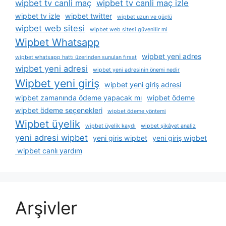
wipbet tv canli maç
wipbet tv canli maç izle
wipbet tv izle
wipbet twitter
wipbet uzun ve güçlü
wipbet web sitesi
wipbet web sitesi güvenilir mi
Wipbet Whatsapp
wipbet yeni adres
wipbet whatsapp hattı üzerinden sunulan fırsat
wipbet yeni adresi
wipbet yeni adresinin önemi nedir
Wipbet yeni giriş
wipbet yeni giriş adresi
wipbet zamanında ödeme yapacak mı
wipbet ödeme
wipbet ödeme seçenekleri
wipbet ödeme yöntemi
Wipbet üyelik
wipbet üyelik kaydı
wipbet şikâyet analiz
yeni adresi wipbet
yeni giris wipbet
yeni giriş wipbet
wipbet canlı yardım
Arşivler