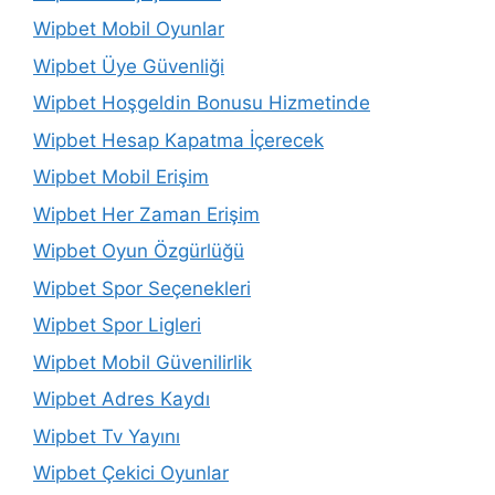
Wipbet Mobil Oyunlar
Wipbet Üye Güvenliği
Wipbet Hoşgeldin Bonusu Hizmetinde
Wipbet Hesap Kapatma İçerecek
Wipbet Mobil Erişim
Wipbet Her Zaman Erişim
Wipbet Oyun Özgürlüğü
Wipbet Spor Seçenekleri
Wipbet Spor Ligleri
Wipbet Mobil Güvenilirlik
Wipbet Adres Kaydı
Wipbet Tv Yayını
Wipbet Çekici Oyunlar