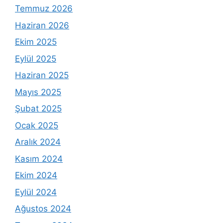
Temmuz 2026
Haziran 2026
Ekim 2025
Eylül 2025
Haziran 2025
Mayıs 2025
Şubat 2025
Ocak 2025
Aralık 2024
Kasım 2024
Ekim 2024
Eylül 2024
Ağustos 2024