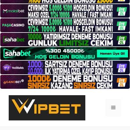
İçeriğe
atla
Menü