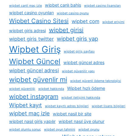
wipbet canlı bahis
wipbet canli maç izle
wipbet casino lisansları
wipbet casino oyunları
wipbet casino oyunu
Wipbet Casino Sitesi
wipbet com
wipbet erişimi
wipbet girisi
wipbet giris adresi
wipbet giris yap
wipbet giris twitter
Wipbet Giriş
wipbet giriş sayfası
Wipbet Güncel
wipbet güncel adres
wipbet güncel adresi
wipbet güvenilir yapı
wipbet güvenlir mi
wipbet güvenli ödeme teknolojisi
Wipbet hızlı ödeme
wipbet güvenliği
wipbet hakkında
wipbet instagram
wipbet i̇letişimi hakkında
Wipbet kayıt
wipbet kayıtlı adres bilgileri
wipbet lisans bilgileri
wipbet maç izle
wipbet nasil bir site
wipbet nasıl giriş yapılır
wipbet nasıl üye olunur
wipbet olumlu sonuç
wipbet oyun tahmini
wipbet oyunu