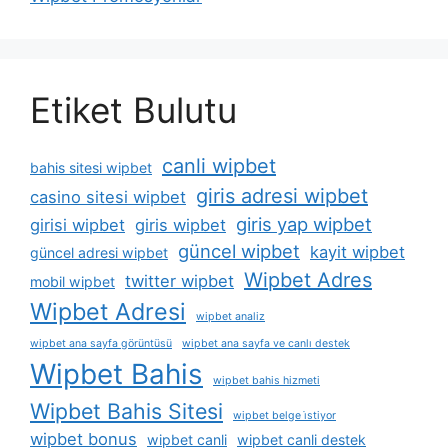
Etiket Bulutu
canli wipbet
bahis sitesi wipbet
giris adresi wipbet
casino sitesi wipbet
giris yap wipbet
girisi wipbet
giris wipbet
güncel wipbet
kayit wipbet
güncel adresi wipbet
Wipbet Adres
twitter wipbet
mobil wipbet
Wipbet Adresi
wipbet analiz
wipbet ana sayfa görüntüsü
wipbet ana sayfa ve canlı destek
Wipbet Bahis
wipbet bahis hizmeti
Wipbet Bahis Sitesi
wipbet belge i̇stiyor
wipbet bonus
wipbet canli
wipbet canli destek