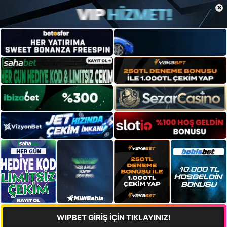
×
WIPBET GİRİŞ İÇİN TIKLAYINIZ!