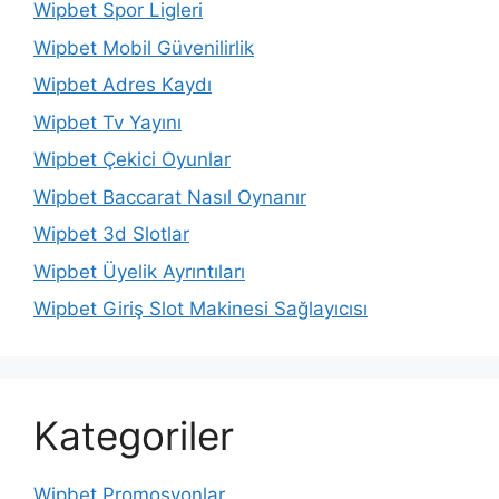
Wipbet Spor Ligleri
Wipbet Mobil Güvenilirlik
Wipbet Adres Kaydı
Wipbet Tv Yayını
Wipbet Çekici Oyunlar
Wipbet Baccarat Nasıl Oynanır
Wipbet 3d Slotlar
Wipbet Üyelik Ayrıntıları
Wipbet Giriş Slot Makinesi Sağlayıcısı
Kategoriler
Wipbet Promosyonlar