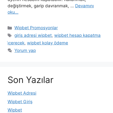
değiştirmek, garip davranmak, …
Devamını
oku…
Kategoriler
Wipbet Promosyonlar
Etiketler
giris adresi wipbet
,
wipbet hesap kapatma
i̇çerecek
,
wipbet kolay ödeme
Yorum yap
Son Yazılar
Wipbet Adresi
Wipbet Giriş
Wipbet