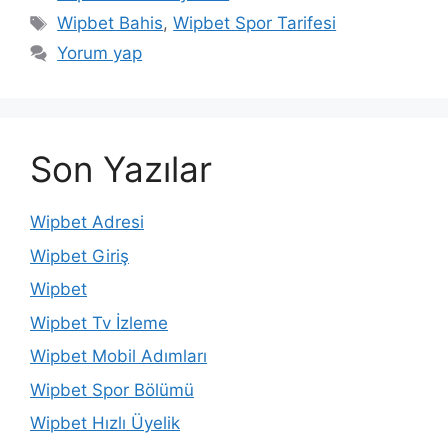
Etiketler
Wipbet Bahis
,
Wipbet Spor Tarifesi
Yorum yap
Son Yazılar
Wipbet Adresi
Wipbet Giriş
Wipbet
Wipbet Tv İzleme
Wipbet Mobil Adımları
Wipbet Spor Bölümü
Wipbet Hızlı Üyelik