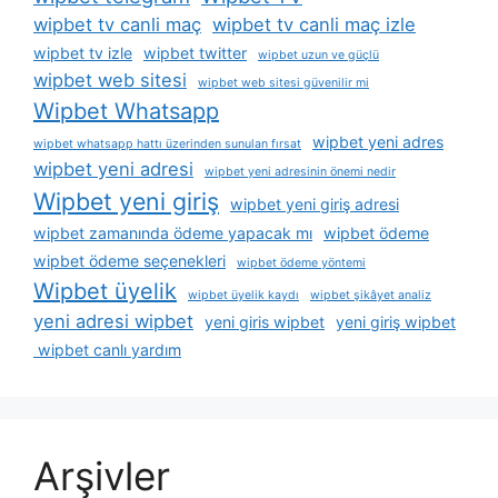
wipbet tv canli maç
wipbet tv canli maç izle
wipbet tv izle
wipbet twitter
wipbet uzun ve güçlü
wipbet web sitesi
wipbet web sitesi güvenilir mi
Wipbet Whatsapp
wipbet yeni adres
wipbet whatsapp hattı üzerinden sunulan fırsat
wipbet yeni adresi
wipbet yeni adresinin önemi nedir
Wipbet yeni giriş
wipbet yeni giriş adresi
wipbet zamanında ödeme yapacak mı
wipbet ödeme
wipbet ödeme seçenekleri
wipbet ödeme yöntemi
Wipbet üyelik
wipbet üyelik kaydı
wipbet şikâyet analiz
yeni adresi wipbet
yeni giris wipbet
yeni giriş wipbet
wipbet canlı yardım
Arşivler