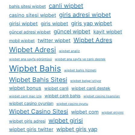
canli wipbet
bahis sitesi wipbet
giris adresi wipbet
casino sitesi wipbet
giris yap wipbet
girisi wipbet
giris wipbet
güncel wipbet
kayit wipbet
güncel adresi wipbet
Wipbet Adres
twitter wipbet
mobil wipbet
Wipbet Adresi
wipbet analiz
wipbet ana sayfa görüntüsü
wipbet ana sayfa ve canlı destek
Wipbet Bahis
wipbet bahis hizmeti
Wipbet Bahis Sitesi
wipbet belge i̇stiyor
wipbet bonus
wipbet canli
wipbet canli destek
wipbet canlı bahis
wipbet canli maç izle
wipbet casino lisansları
wipbet casino oyunları
wipbet casino oyunu
Wipbet Casino Sitesi
wipbet com
wipbet erişimi
wipbet girisi
wipbet giris adresi
wipbet giris yap
wipbet giris twitter