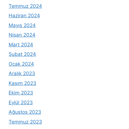
Temmuz 2024
Haziran 2024
Mayıs 2024
Nisan 2024
Mart 2024
Şubat 2024
Ocak 2024
Aralık 2023
Kasım 2023
Ekim 2023
Eylül 2023
Ağustos 2023
Temmuz 2023