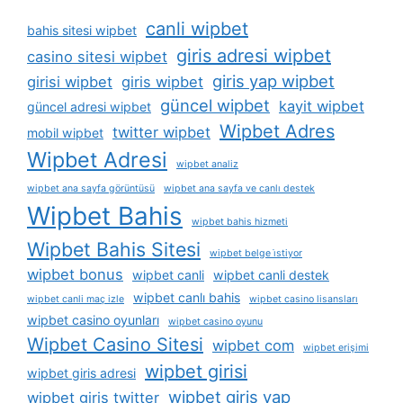
canli wipbet
bahis sitesi wipbet
giris adresi wipbet
casino sitesi wipbet
giris yap wipbet
girisi wipbet
giris wipbet
güncel wipbet
kayit wipbet
güncel adresi wipbet
Wipbet Adres
twitter wipbet
mobil wipbet
Wipbet Adresi
wipbet analiz
wipbet ana sayfa görüntüsü
wipbet ana sayfa ve canlı destek
Wipbet Bahis
wipbet bahis hizmeti
Wipbet Bahis Sitesi
wipbet belge i̇stiyor
wipbet bonus
wipbet canli
wipbet canli destek
wipbet canlı bahis
wipbet canli maç izle
wipbet casino lisansları
wipbet casino oyunları
wipbet casino oyunu
Wipbet Casino Sitesi
wipbet com
wipbet erişimi
wipbet girisi
wipbet giris adresi
wipbet giris yap
wipbet giris twitter