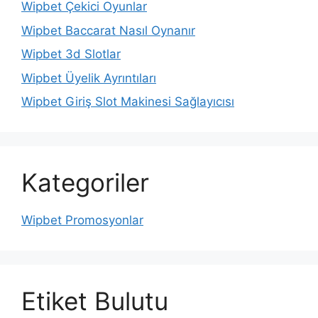
Wipbet Çekici Oyunlar
Wipbet Baccarat Nasıl Oynanır
Wipbet 3d Slotlar
Wipbet Üyelik Ayrıntıları
Wipbet Giriş Slot Makinesi Sağlayıcısı
Kategoriler
Wipbet Promosyonlar
Etiket Bulutu