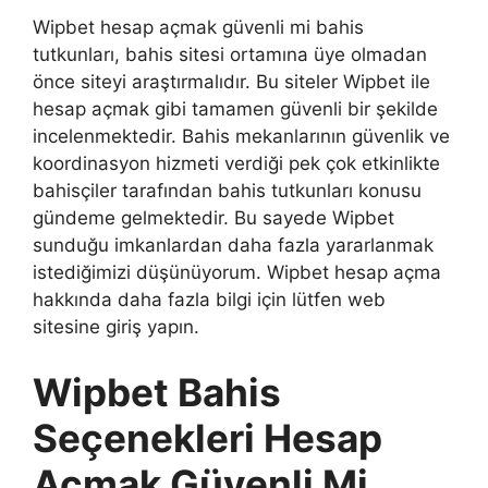
Wipbet hesap açmak güvenli mi bahis
tutkunları, bahis sitesi ortamına üye olmadan
önce siteyi araştırmalıdır. Bu siteler Wipbet ile
hesap açmak gibi tamamen güvenli bir şekilde
incelenmektedir. Bahis mekanlarının güvenlik ve
koordinasyon hizmeti verdiği pek çok etkinlikte
bahisçiler tarafından bahis tutkunları konusu
gündeme gelmektedir. Bu sayede Wipbet
sunduğu imkanlardan daha fazla yararlanmak
istediğimizi düşünüyorum. Wipbet hesap açma
hakkında daha fazla bilgi için lütfen web
sitesine giriş yapın.
Wipbet Bahis
Seçenekleri Hesap
Açmak Güvenli Mi