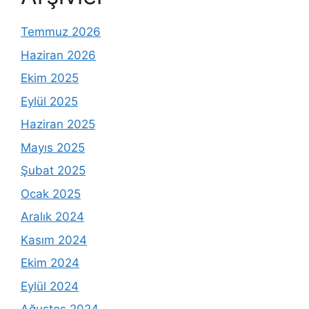
Temmuz 2026
Haziran 2026
Ekim 2025
Eylül 2025
Haziran 2025
Mayıs 2025
Şubat 2025
Ocak 2025
Aralık 2024
Kasım 2024
Ekim 2024
Eylül 2024