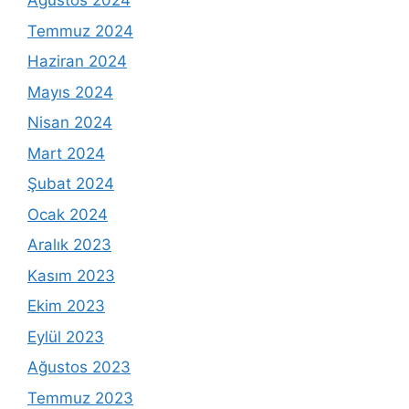
Ağustos 2024
Temmuz 2024
Haziran 2024
Mayıs 2024
Nisan 2024
Mart 2024
Şubat 2024
Ocak 2024
Aralık 2023
Kasım 2023
Ekim 2023
Eylül 2023
Ağustos 2023
Temmuz 2023