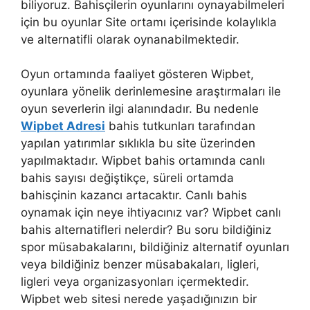
biliyoruz. Bahisçilerin oyunlarını oynayabilmeleri
için bu oyunlar Site ortamı içerisinde kolaylıkla
ve alternatifli olarak oynanabilmektedir.
Oyun ortamında faaliyet gösteren Wipbet,
oyunlara yönelik derinlemesine araştırmaları ile
oyun severlerin ilgi alanındadır. Bu nedenle
Wipbet Adresi
bahis tutkunları tarafından
yapılan yatırımlar sıklıkla bu site üzerinden
yapılmaktadır. Wipbet bahis ortamında canlı
bahis sayısı değiştikçe, süreli ortamda
bahisçinin kazancı artacaktır. Canlı bahis
oynamak için neye ihtiyacınız var? Wipbet canlı
bahis alternatifleri nelerdir? Bu soru bildiğiniz
spor müsabakalarını, bildiğiniz alternatif oyunları
veya bildiğiniz benzer müsabakaları, ligleri,
ligleri veya organizasyonları içermektedir.
Wipbet web sitesi nerede yaşadığınızın bir