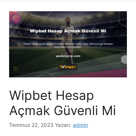
Wipbet Hesap
Açmak Güvenli Mi
Temmuz 22, 2023
Yazarı:
admin