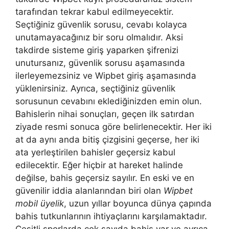
tarafından tekrar kabul edilmeyecektir.
Seçtiğiniz güvenlik sorusu, cevabı kolayca
unutamayacağınız bir soru olmalıdır. Aksi
takdirde sisteme giriş yaparken şifrenizi
unutursanız, güvenlik sorusu aşamasında
ilerleyemezsiniz ve Wipbet giriş aşamasında
yüklenirsiniz. Ayrıca, seçtiğiniz güvenlik
sorusunun cevabını eklediğinizden emin olun.
Bahislerin nihai sonuçları, geçen ilk satırdan
ziyade resmi sonuca göre belirlenecektir. Her iki
at da aynı anda bitiş çizgisini geçerse, her iki
ata yerleştirilen bahisler geçersiz kabul
edilecektir. Eğer hiçbir at hareket halinde
değilse, bahis geçersiz sayılır. En eski ve en
güvenilir iddia alanlarından biri olan
Wipbet
mobil üyelik
, uzun yıllar boyunca dünya çapında
bahis tutkunlarının ihtiyaçlarını karşılamaktadır.
Çeşitli sporlarda çok sayıda bahis var ve ayrıca