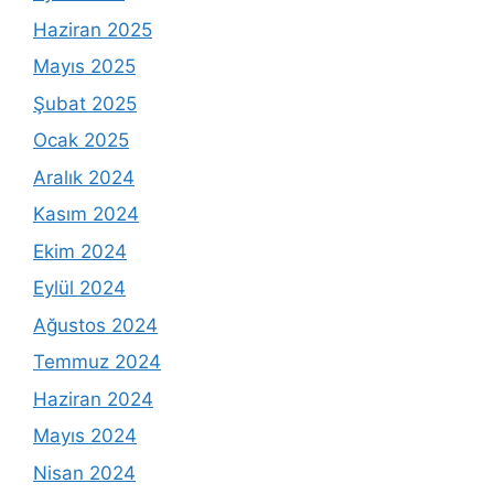
Haziran 2025
Mayıs 2025
Şubat 2025
Ocak 2025
Aralık 2024
Kasım 2024
Ekim 2024
Eylül 2024
Ağustos 2024
Temmuz 2024
Haziran 2024
Mayıs 2024
Nisan 2024