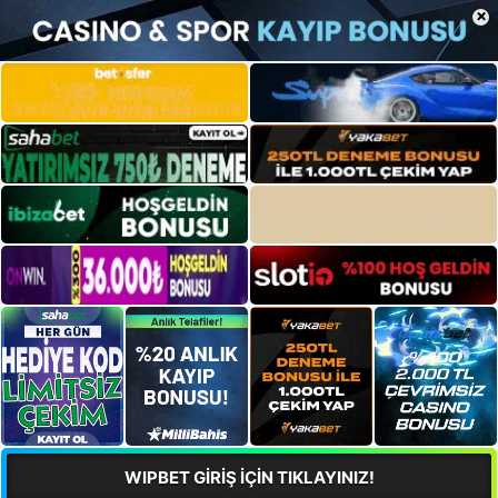
×
WIPBET GİRİŞ İÇİN TIKLAYINIZ!