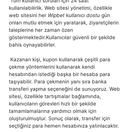
Tüm kullanıcı soruları için 24 saat
kullanılabilirlik. Web sitesi yönetimi, özellikle
web sitesini her
Wipbet kullanıcı dostu
gün
onları mutlu etmek için yaratarak, ziyaretçilerin
taleplerine her zaman özen
göstermektedir.Kullanıcılar güvenli bir şekilde
bahis oynayabilirler.
Kazanan kişi, kupon kullanarak çeşitli para
çekme yöntemlerini kullanarak kendi
hesabından istediği başka bir hesaba para
taşıyabilir. Para çekmenin yanı sıra banka
transferi yapma seçeneğini de sunuyoruz. Web
sitesi, özellikle tartışmalar bağlamında,
kullanıcıların görevleri hızlı bir şekilde
tamamlamalarına yardımcı olmak için
oluşturulmuştur. Sonuç olarak, transfer için
seçtiğiniz para hemen hesabınıza yatırılacaktır.