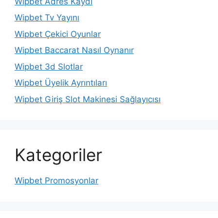
Wipbet Adres Kaydı
Wipbet Tv Yayını
Wipbet Çekici Oyunlar
Wipbet Baccarat Nasıl Oynanır
Wipbet 3d Slotlar
Wipbet Üyelik Ayrıntıları
Wipbet Giriş Slot Makinesi Sağlayıcısı
Kategoriler
Wipbet Promosyonlar