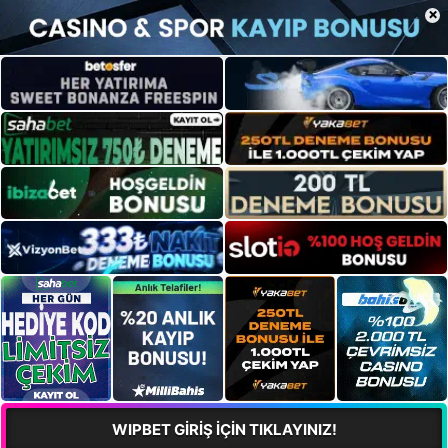
×
WIPBET GİRİŞ İÇİN TIKLAYINIZ!