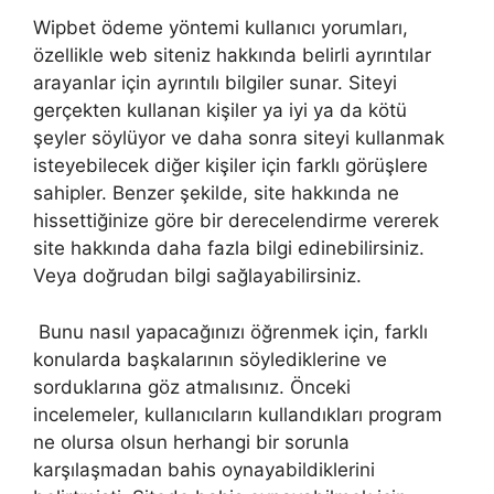
Wipbet ödeme yöntemi kullanıcı yorumları,
özellikle web siteniz hakkında belirli ayrıntılar
arayanlar için ayrıntılı bilgiler sunar. Siteyi
gerçekten kullanan kişiler ya iyi ya da kötü
şeyler söylüyor ve daha sonra siteyi kullanmak
isteyebilecek diğer kişiler için farklı görüşlere
sahipler. Benzer şekilde, site hakkında ne
hissettiğinize göre bir derecelendirme vererek
site hakkında daha fazla bilgi edinebilirsiniz.
Veya doğrudan bilgi sağlayabilirsiniz.
Bunu nasıl yapacağınızı öğrenmek için, farklı
konularda başkalarının söylediklerine ve
sorduklarına göz atmalısınız. Önceki
incelemeler, kullanıcıların kullandıkları program
ne olursa olsun herhangi bir sorunla
karşılaşmadan bahis oynayabildiklerini