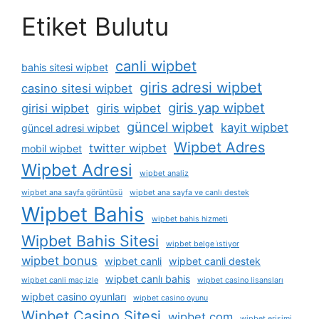
Etiket Bulutu
canli wipbet
bahis sitesi wipbet
giris adresi wipbet
casino sitesi wipbet
giris yap wipbet
girisi wipbet
giris wipbet
güncel wipbet
kayit wipbet
güncel adresi wipbet
Wipbet Adres
twitter wipbet
mobil wipbet
Wipbet Adresi
wipbet analiz
wipbet ana sayfa görüntüsü
wipbet ana sayfa ve canlı destek
Wipbet Bahis
wipbet bahis hizmeti
Wipbet Bahis Sitesi
wipbet belge i̇stiyor
wipbet bonus
wipbet canli
wipbet canli destek
wipbet canlı bahis
wipbet canli maç izle
wipbet casino lisansları
wipbet casino oyunları
wipbet casino oyunu
Wipbet Casino Sitesi
wipbet com
wipbet erişimi