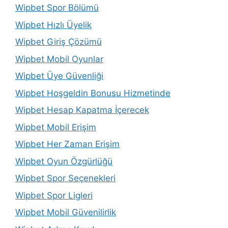
Wipbet Spor Bölümü
Wipbet Hızlı Üyelik
Wipbet Giriş Çözümü
Wipbet Mobil Oyunlar
Wipbet Üye Güvenliği
Wipbet Hoşgeldin Bonusu Hizmetinde
Wipbet Hesap Kapatma İçerecek
Wipbet Mobil Erişim
Wipbet Her Zaman Erişim
Wipbet Oyun Özgürlüğü
Wipbet Spor Seçenekleri
Wipbet Spor Ligleri
Wipbet Mobil Güvenilirlik