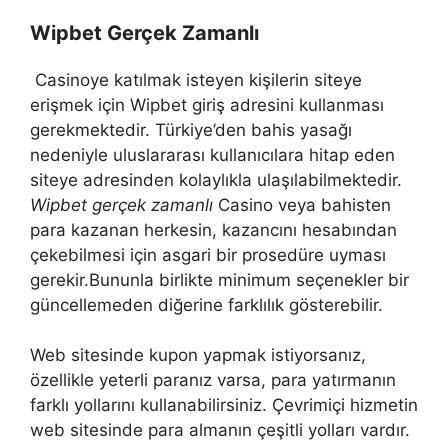
Wipbet Gerçek Zamanlı
Casinoye katılmak isteyen kişilerin siteye
erişmek için Wipbet giriş adresini kullanması
gerekmektedir. Türkiye’den bahis yasağı
nedeniyle uluslararası kullanıcılara hitap eden
siteye adresinden kolaylıkla ulaşılabilmektedir.
Wipbet gerçek zamanlı
Casino veya bahisten
para kazanan herkesin, kazancını hesabından
çekebilmesi için asgari bir prosedüre uyması
gerekir.Bununla birlikte minimum seçenekler bir
güncellemeden diğerine farklılık gösterebilir.
Web sitesinde kupon yapmak istiyorsanız,
özellikle yeterli paranız varsa, para yatırmanın
farklı yollarını kullanabilirsiniz. Çevrimiçi hizmetin
web sitesinde para almanın çeşitli yolları vardır.