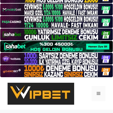
İçeriğe
atla
Menü