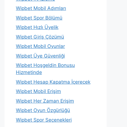
Wipbet Mobil Adımları
Wipbet Spor Bölümü
Wipbet Hızlı Üyelik
Wipbet Giriş Çözümü
Wipbet Mobil Oyunlar
Wipbet Üye Güvenliği
Wipbet Hoşgeldin Bonusu
Hizmetinde
Wipbet Hesap Kapatma İçerecek
Wipbet Mobil Erişim
Wipbet Her Zaman Erişim
Wipbet Oyun Özgürlüğü
Wipbet Spor Seçenekleri