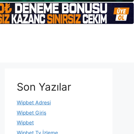
Son Yazılar
Wipbet Adresi
Wipbet Giriş
Wipbet
Wipbet Tv İzleme