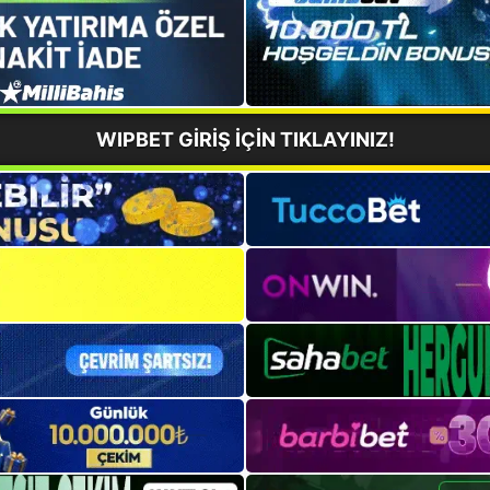
WIPBET GİRİŞ İÇİN TIKLAYINIZ!