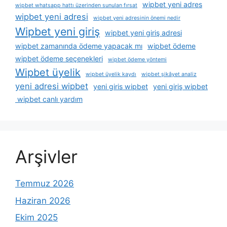
wipbet yeni adres
wipbet whatsapp hattı üzerinden sunulan fırsat
wipbet yeni adresi
wipbet yeni adresinin önemi nedir
Wipbet yeni giriş
wipbet yeni giriş adresi
wipbet zamanında ödeme yapacak mı
wipbet ödeme
wipbet ödeme seçenekleri
wipbet ödeme yöntemi
Wipbet üyelik
wipbet üyelik kaydı
wipbet şikâyet analiz
yeni adresi wipbet
yeni giris wipbet
yeni giriş wipbet
wipbet canlı yardım
Arşivler
Temmuz 2026
Haziran 2026
Ekim 2025