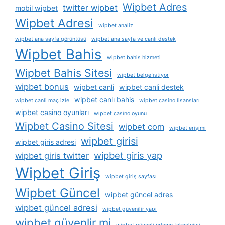
Wipbet Adres
twitter wipbet
mobil wipbet
Wipbet Adresi
wipbet analiz
wipbet ana sayfa görüntüsü
wipbet ana sayfa ve canlı destek
Wipbet Bahis
wipbet bahis hizmeti
Wipbet Bahis Sitesi
wipbet belge i̇stiyor
wipbet bonus
wipbet canli
wipbet canli destek
wipbet canlı bahis
wipbet canli maç izle
wipbet casino lisansları
wipbet casino oyunları
wipbet casino oyunu
Wipbet Casino Sitesi
wipbet com
wipbet erişimi
wipbet girisi
wipbet giris adresi
wipbet giris yap
wipbet giris twitter
Wipbet Giriş
wipbet giriş sayfası
Wipbet Güncel
wipbet güncel adres
wipbet güncel adresi
wipbet güvenilir yapı
wipbet güvenlir mi