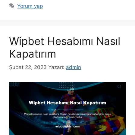
Yorum yap
Wipbet Hesabımı Nasıl
Kapatırım
Şubat 22, 2023
Yazarı:
admin