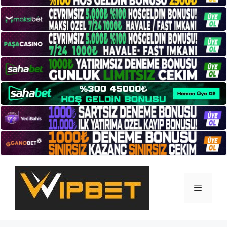
İçeriğe
atla
Menü