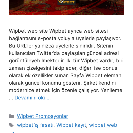
Wipbet web site Wipbet ayrıca web sitesi
bağlantısını e-posta yoluyla üyelerle paylaşıyor.
Bu URL’ler yalnızca üyelerle sınırlıdır. Sitenin
kullanıcıları Twitter’da paylaşılan güncel adresi
görüntüleyebilmektedir. İki tür Wipbet vardır; biri
zaman çizelgesini takip eder, diğeri ise bonus
olarak ek özellikler sunar. Sayfa Wipbet elemanı
olarak güncel konumu gösterir. Şirket kendini
modernize etmek için özenle çalışıyor. Yenileme
…
Devamını oku…
Kategoriler
Wipbet Promosyonlar
Etiketler
wipbet i̇ş fırsatı
,
Wipbet kayıt
,
wipbet web