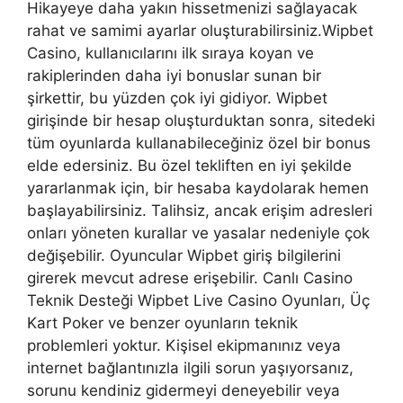
Hikayeye daha yakın hissetmenizi sağlayacak
rahat ve samimi ayarlar oluşturabilirsiniz.Wipbet
Casino, kullanıcılarını ilk sıraya koyan ve
rakiplerinden daha iyi bonuslar sunan bir
şirkettir, bu yüzden çok iyi gidiyor. Wipbet
girişinde bir hesap oluşturduktan sonra, sitedeki
tüm oyunlarda kullanabileceğiniz özel bir bonus
elde edersiniz. Bu özel tekliften en iyi şekilde
yararlanmak için, bir hesaba kaydolarak hemen
başlayabilirsiniz. Talihsiz, ancak erişim adresleri
onları yöneten kurallar ve yasalar nedeniyle çok
değişebilir. Oyuncular Wipbet giriş bilgilerini
girerek mevcut adrese erişebilir. Canlı Casino
Teknik Desteği Wipbet Live Casino Oyunları, Üç
Kart Poker ve benzer oyunların teknik
problemleri yoktur. Kişisel ekipmanınız veya
internet bağlantınızla ilgili sorun yaşıyorsanız,
sorunu kendiniz gidermeyi deneyebilir veya