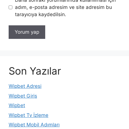
adım, e-posta adresim ve site adresim bu
tarayıcıya kaydedilsin.
Son Yazılar
Wipbet Adresi
Wipbet Giriş
Wipbet
Wipbet Tv İzleme
Wipbet Mobil Adımları