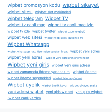
wipbet sikayet
wipbet promosyon kodu
wipbet sitesi
wipbet slot makineleri
wipbet telegram
Wipbet TV
wipbet tv canli maç
wipbet tv canli maç izle
wipbet tv izle
wipbet twitter
wipbet uzun ve güçlü
wipbet web sitesi
wipbet web sitesi güvenilir mi
Wipbet Whatsapp
wipbet yeni adres
wipbet whatsapp hattı üzerinden sunulan fırsat
wipbet yeni adresi
wipbet yeni adresinin önemi nedir
Wipbet yeni giriş
wipbet yeni giriş adresi
wipbet zamanında ödeme yapacak mı
wipbet ödeme
wipbet ödeme seçenekleri
wipbet ödeme yöntemi
Wipbet üyelik
wipbet üyelik kaydı
wipbet şikâyet analiz
yeni adresi wipbet
yeni giris wipbet
yeni giriş wipbet
wipbet canlı yardım