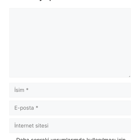
Yorum
İsim
E-
posta
İnternet
sitesi
Daha sonraki yorumlarımda kullanılması için