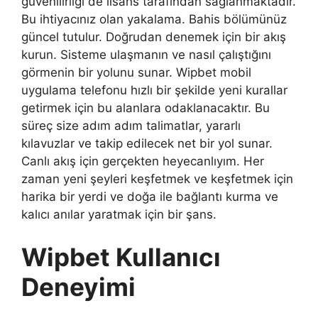
güvenilirliği de lisans tarafından sağlanmaktadır.
Bu ihtiyacınız olan yakalama. Bahis bölümünüz
güncel tutulur. Doğrudan denemek için bir akış
kurun. Sisteme ulaşmanın ve nasıl çalıştığını
görmenin bir yolunu sunar. Wipbet mobil
uygulama telefonu hızlı bir şekilde yeni kurallar
getirmek için bu alanlara odaklanacaktır. Bu
süreç size adım adım talimatlar, yararlı
kılavuzlar ve takip edilecek net bir yol sunar.
Canlı akış için gerçekten heyecanlıyım. Her
zaman yeni şeyleri keşfetmek ve keşfetmek için
harika bir yerdi ve doğa ile bağlantı kurma ve
kalıcı anılar yaratmak için bir şans.
Wipbet Kullanıcı
Deneyimi