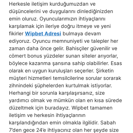
Herkesle iletişim kurduğumuzdan ve
düşüncelerini ve duygularını dinlediğinizden
emin oluruz. Oyuncularımızın ihtiyaçlarını
karşılamak için ileriye doğru itmeye ve yeni
fikirler
Wipbet Adresi
bulmaya devam
ediyoruz. Oyuncu memnuniyeti ve talepler her
zaman daha önce gelir. Bahisçiler güvenilir ve
cömert bonus yüzdeler sunan siteler arıyorlar,
böylece kazanma şansına sahip olabilirler. Esas
olarak en uygun kuruluşları seçerler. Şirketin
müşteri hizmetleri temsilcilerine sorular sorarak
zihnindeki şüphelerden kurtulmak istiyorlar.
Herhangi bir sorunla karşılaşırsanız, size
yardımcı olmak ve mümkün olan en kısa sürede
düzeltmek için buradayız. Wipbet tamamen
iletişim ve herkesin ihtiyaçlarının
karşılandığından emin olmakla ilgilidir. Sabah
7’den gece 24’e ihtiyacınız olan her şeyde size