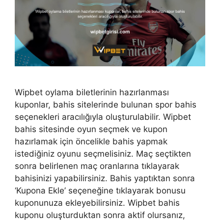
Wipbet oylama biletlerinin hazırlanması
kuponlar, bahis sitelerinde bulunan spor bahis
seçenekleri aracılığıyla oluşturulabilir. Wipbet
bahis sitesinde oyun seçmek ve kupon
hazırlamak için öncelikle bahis yapmak
istediğiniz oyunu seçmelisiniz. Maç seçtikten
sonra belirlenen maç oranlarına tıklayarak
bahisinizi yapabilirsiniz. Bahis yaptıktan sonra
‘Kupona Ekle’ seçeneğine tıklayarak bonusu
kuponunuza ekleyebilirsiniz. Wipbet bahis
kuponu oluşturduktan sonra aktif olursanız,