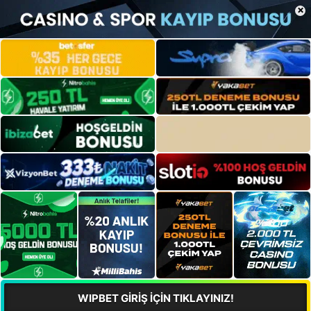
×
WIPBET GİRİŞ İÇİN TIKLAYINIZ!