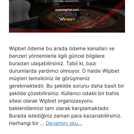
Wipbet ödeme bu arada ödeme kanalları ve
benzeri yöntemlerle ilgili güncel bilgilere
buradan ulaşabilirsiniz. Tabii ki, bazı
durumlarda yardımcı olmuyor. O halde Wipbet
müşteri temsilciniz ile görüşmeniz
gerekmektedir. Bu şekilde sorunu daha basit bir
şekilde çözebilirsiniz. Kullanıcı odaklı bir bahis
sitesi olarak Wipbet organizasyonu
beklentilerinizi tam olarak karşılamaktadır.
Burada istediğiniz zaman para kazanabilirsiniz.
Herhangi bir …
Devamını oku…