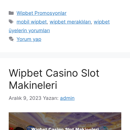
Kategoriler
Wipbet Promosyonlar
Etiketler
mobil wipbet
,
wipbet meraklıları
,
wipbet
üyelerin yorumları
Yorum yap
Wipbet Casino Slot
Makineleri
Aralık 9, 2023
Yazarı:
admin