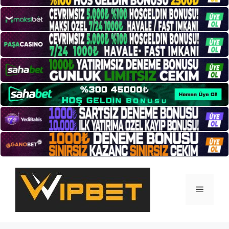
İçeriğe
atla
Menü