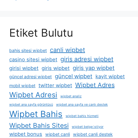
Etiket Bulutu
canli wipbet
bahis sitesi wipbet
giris adresi wipbet
casino sitesi wipbet
giris yap wipbet
girisi wipbet
giris wipbet
güncel wipbet
kayit wipbet
güncel adresi wipbet
Wipbet Adres
twitter wipbet
mobil wipbet
Wipbet Adresi
wipbet analiz
wipbet ana sayfa görüntüsü
wipbet ana sayfa ve canlı destek
Wipbet Bahis
wipbet bahis hizmeti
Wipbet Bahis Sitesi
wipbet belge i̇stiyor
wipbet bonus
wipbet canli
wipbet canli destek