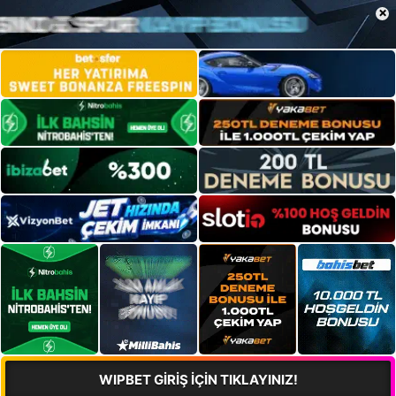
×
WIPBET GİRİŞ İÇİN TIKLAYINIZ!