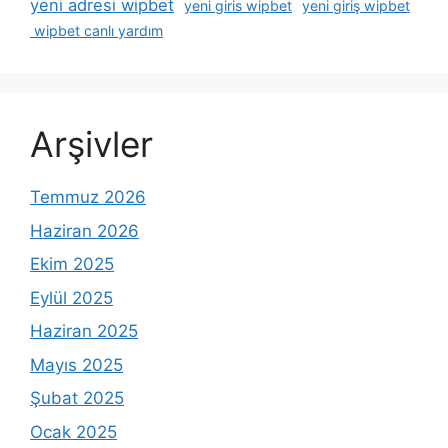
yeni adresi wipbet
yeni giris wipbet
yeni giriş wipbet
wipbet canlı yardım
Arşivler
Temmuz 2026
Haziran 2026
Ekim 2025
Eylül 2025
Haziran 2025
Mayıs 2025
Şubat 2025
Ocak 2025