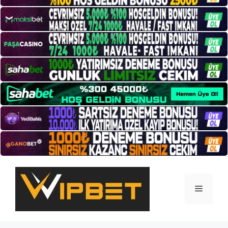
İçeriğe
atla
Menü