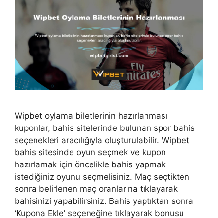
Wipbet oylama biletlerinin hazırlanması
kuponlar, bahis sitelerinde bulunan spor bahis
seçenekleri aracılığıyla oluşturulabilir. Wipbet
bahis sitesinde oyun seçmek ve kupon
hazırlamak için öncelikle bahis yapmak
istediğiniz oyunu seçmelisiniz. Maç seçtikten
sonra belirlenen maç oranlarına tıklayarak
bahisinizi yapabilirsiniz. Bahis yaptıktan sonra
‘Kupona Ekle’ seçeneğine tıklayarak bonusu