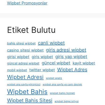
Wipbet Promosyonlar
Etiket Bulutu
canli wipbet
bahis sitesi wipbet
giris adresi wipbet
casino sitesi wipbet
giris yap wipbet
girisi wipbet
giris wipbet
güncel wipbet
kayit wipbet
güncel adresi wipbet
Wipbet Adres
twitter wipbet
mobil wipbet
Wipbet Adresi
wipbet analiz
wipbet ana sayfa görüntüsü
wipbet ana sayfa ve canlı destek
Wipbet Bahis
wipbet bahis hizmeti
Wipbet Bahis Sitesi
wipbet belge i̇stiyor