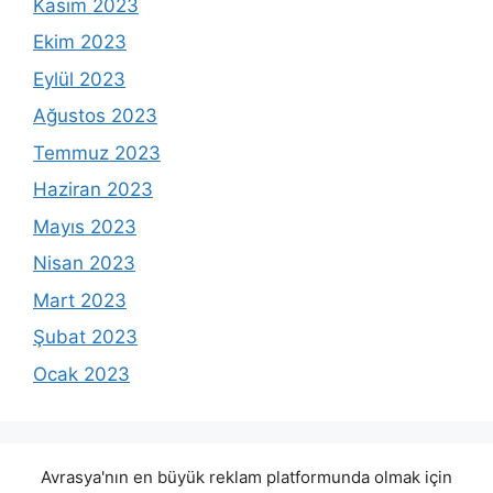
Kasım 2023
Ekim 2023
Eylül 2023
Ağustos 2023
Temmuz 2023
Haziran 2023
Mayıs 2023
Nisan 2023
Mart 2023
Şubat 2023
Ocak 2023
Avrasya'nın en büyük reklam platformunda olmak için