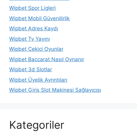
Wipbet Spor Ligleri
Wipbet Mobil Güvenilirlik
Wipbet Adres Kaydı
Wipbet Tv Yayını
Wipbet Çekici Oyunlar
Wipbet Baccarat Nasıl Oynanır
Wipbet 3d Slotlar
Wipbet Üyelik Ayrıntıları
Wipbet Giriş Slot Makinesi Sağlayıcısı
Kategoriler