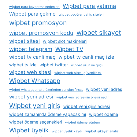
Wipbet para yatırma
wipbet para kaybetme nedenleri
Wipbet para çekme
wipbet popüler bahis siteleri
wipbet promosyon
wipbet sikayet
wipbet promosyon kodu
wipbet sitesi
wipbet slot makineleri
wipbet telegram
Wipbet TV
wipbet tv canli maç
wipbet tv canli maç izle
wipbet tv izle
wipbet twitter
wipbet uzun ve güçlü
wipbet web sitesi
wipbet web sitesi güvenilir mi
Wipbet Whatsapp
wipbet yeni adres
wipbet whatsapp hattı üzerinden sunulan fırsat
wipbet yeni adresi
wipbet yeni adresinin önemi nedir
Wipbet yeni giriş
wipbet yeni giriş adresi
wipbet zamanında ödeme yapacak mı
wipbet ödeme
wipbet ödeme seçenekleri
wipbet ödeme yöntemi
Wipbet üyelik
wipbet üyelik kaydı
wipbet şikâyet analiz