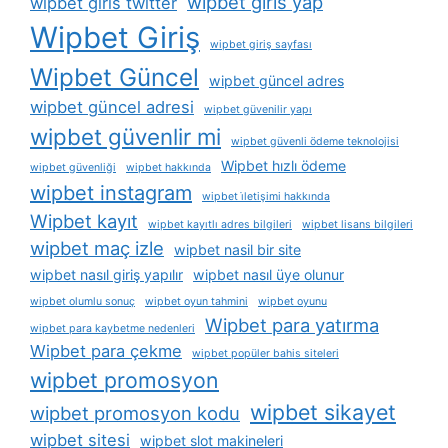
wipbet giris yap
wipbet giris twitter
Wipbet Giriş
wipbet giriş sayfası
Wipbet Güncel
wipbet güncel adres
wipbet güncel adresi
wipbet güvenilir yapı
wipbet güvenlir mi
wipbet güvenli ödeme teknolojisi
Wipbet hızlı ödeme
wipbet güvenliği
wipbet hakkında
wipbet instagram
wipbet i̇letişimi hakkında
Wipbet kayıt
wipbet kayıtlı adres bilgileri
wipbet lisans bilgileri
wipbet maç izle
wipbet nasil bir site
wipbet nasıl giriş yapılır
wipbet nasıl üye olunur
wipbet olumlu sonuç
wipbet oyun tahmini
wipbet oyunu
Wipbet para yatırma
wipbet para kaybetme nedenleri
Wipbet para çekme
wipbet popüler bahis siteleri
wipbet promosyon
wipbet sikayet
wipbet promosyon kodu
wipbet sitesi
wipbet slot makineleri