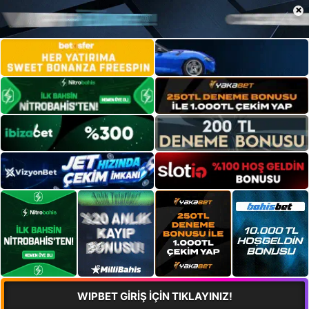
×
WIPBET GİRİŞ İÇİN TIKLAYINIZ!