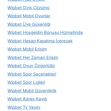
Wipbet Giriş Çözümü
Wipbet Mobil Oyunlar
Wipbet Üye Güvenliği
Wipbet Hoşgeldin Bonusu Hizmetinde
Wipbet Hesap Kapatma İçerecek
Wipbet Mobil Erişim
Wipbet Her Zaman Erişim
Wipbet Oyun Özgürlüğü
Wipbet Spor Seçenekleri
Wipbet Spor Ligleri
Wipbet Mobil Güvenilirlik
Wipbet Adres Kaydı
Wipbet Tv Yayını