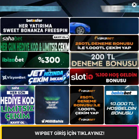
×
WIPBET GİRİŞ İÇİN TIKLAYINIZ!