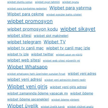
wipbet olumlu sonuç
wipbet oyun tahmini
wipbet oyunu
Wipbet para yatırma
wipbet para kaybetme nedenleri
Wipbet para çekme
wipbet popüler bahis siteleri
wipbet promosyon
wipbet sikayet
wipbet promosyon kodu
wipbet sitesi
wipbet slot makineleri
wipbet telegram
Wipbet TV
wipbet tv canli maç
wipbet tv canli maç izle
wipbet tv izle
wipbet twitter
wipbet uzun ve güçlü
wipbet web sitesi
wipbet web sitesi güvenilir mi
Wipbet Whatsapp
wipbet yeni adres
wipbet whatsapp hattı üzerinden sunulan fırsat
wipbet yeni adresi
wipbet yeni adresinin önemi nedir
Wipbet yeni giriş
wipbet yeni giriş adresi
wipbet zamanında ödeme yapacak mı
wipbet ödeme
wipbet ödeme seçenekleri
wipbet ödeme yöntemi
Wipbet üyelik
wipbet üyelik kaydı
wipbet şikâyet analiz