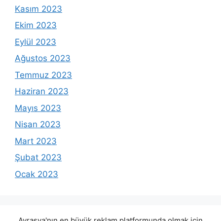
Kasım 2023
Ekim 2023
Eylül 2023
Ağustos 2023
Temmuz 2023
Haziran 2023
Mayıs 2023
Nisan 2023
Mart 2023
Şubat 2023
Ocak 2023
Avrasya'nın en büyük reklam platformunda olmak için