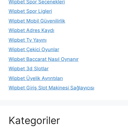
Wipbet Spor Seçenekleri
Wipbet Spor Ligleri
Wipbet Mobil Güvenilirlik
Wipbet Adres Kaydı
Wipbet Tv Yayını
Wipbet Çekici Oyunlar
Wipbet Baccarat Nasıl Oynanır
Wipbet 3d Slotlar
Wipbet Üyelik Ayrıntıları
Wipbet Giriş Slot Makinesi Sağlayıcısı
Kategoriler