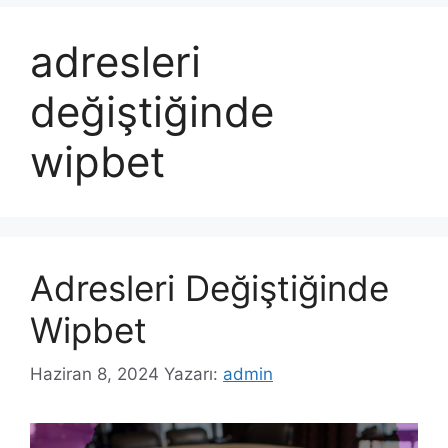
adresleri
değiştiğinde
wipbet
Adresleri Değiştiğinde
Wipbet
Haziran 8, 2024
Yazarı:
admin