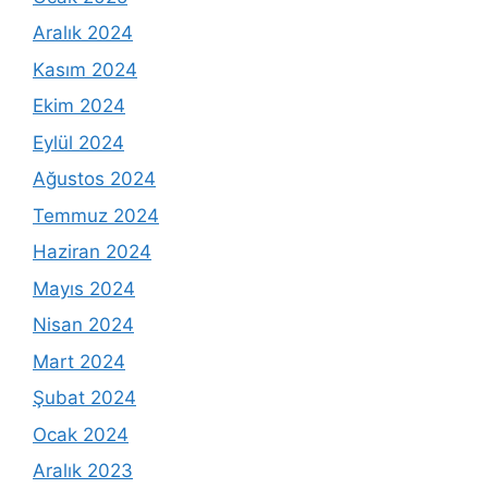
Aralık 2024
Kasım 2024
Ekim 2024
Eylül 2024
Ağustos 2024
Temmuz 2024
Haziran 2024
Mayıs 2024
Nisan 2024
Mart 2024
Şubat 2024
Ocak 2024
Aralık 2023