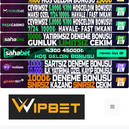
İçeriğe
atla
Menü