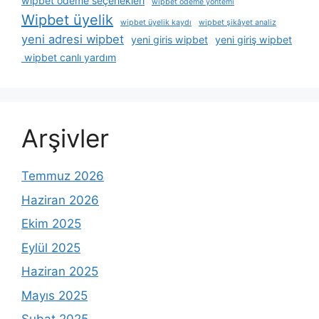
wipbet ödeme seçenekleri
wipbet ödeme yöntemi
Wipbet üyelik
wipbet üyelik kaydı
wipbet şikâyet analiz
yeni adresi wipbet
yeni giris wipbet
yeni giriş wipbet
wipbet canlı yardım
Arşivler
Temmuz 2026
Haziran 2026
Ekim 2025
Eylül 2025
Haziran 2025
Mayıs 2025