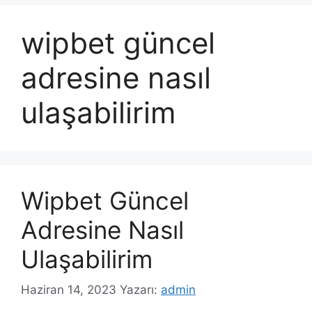
wipbet güncel
adresine nasıl
ulaşabilirim
Wipbet Güncel
Adresine Nasıl
Ulaşabilirim
Haziran 14, 2023
Yazarı:
admin