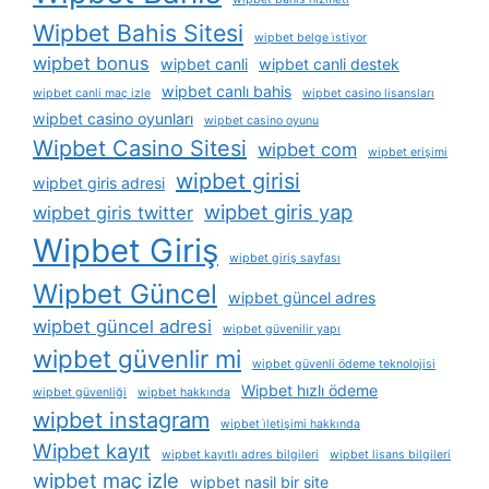
Wipbet Bahis Sitesi
wipbet belge i̇stiyor
wipbet bonus
wipbet canli
wipbet canli destek
wipbet canlı bahis
wipbet canli maç izle
wipbet casino lisansları
wipbet casino oyunları
wipbet casino oyunu
Wipbet Casino Sitesi
wipbet com
wipbet erişimi
wipbet girisi
wipbet giris adresi
wipbet giris yap
wipbet giris twitter
Wipbet Giriş
wipbet giriş sayfası
Wipbet Güncel
wipbet güncel adres
wipbet güncel adresi
wipbet güvenilir yapı
wipbet güvenlir mi
wipbet güvenli ödeme teknolojisi
Wipbet hızlı ödeme
wipbet güvenliği
wipbet hakkında
wipbet instagram
wipbet i̇letişimi hakkında
Wipbet kayıt
wipbet kayıtlı adres bilgileri
wipbet lisans bilgileri
wipbet maç izle
wipbet nasil bir site