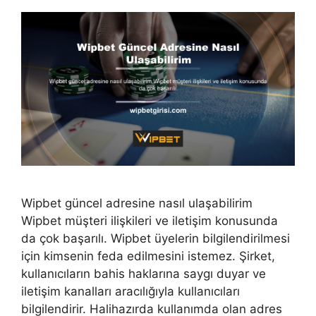
Wipbet güncel adresine nasıl ulaşabilirim
Wipbet müşteri ilişkileri ve iletişim konusunda
da çok başarılı. Wipbet üyelerin bilgilendirilmesi
için kimsenin feda edilmesini istemez. Şirket,
kullanıcıların bahis haklarına saygı duyar ve
iletişim kanalları aracılığıyla kullanıcıları
bilgilendirir. Halihazırda kullanımda olan adres