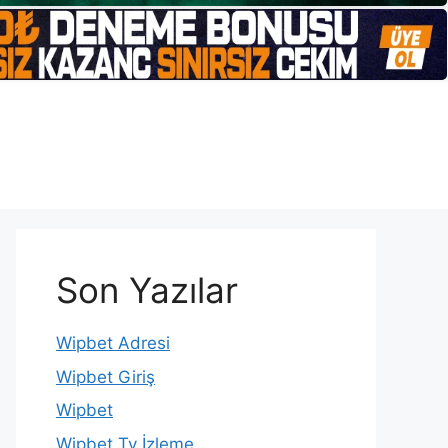
Son Yazılar
Wipbet Adresi
Wipbet Giriş
Wipbet
Wipbet Tv İzleme