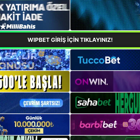
WIPBET GİRİŞ İÇİN TIKLAYINIZ!