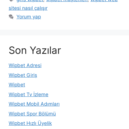
sitesi nasıl çalışır
Yorum yap
Son Yazılar
Wipbet Adresi
Wipbet Giriş
Wipbet
Wipbet Tv İzleme
Wipbet Mobil Adımları
Wipbet Spor Bölümü
Wipbet Hızlı Üyelik