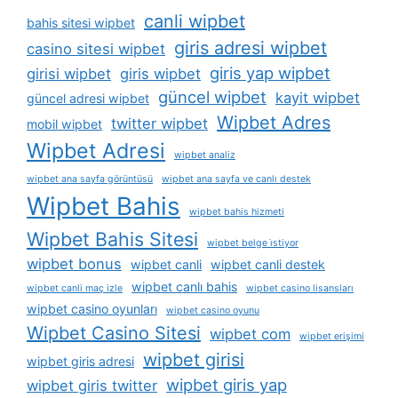
canli wipbet
bahis sitesi wipbet
giris adresi wipbet
casino sitesi wipbet
giris yap wipbet
girisi wipbet
giris wipbet
güncel wipbet
kayit wipbet
güncel adresi wipbet
Wipbet Adres
twitter wipbet
mobil wipbet
Wipbet Adresi
wipbet analiz
wipbet ana sayfa görüntüsü
wipbet ana sayfa ve canlı destek
Wipbet Bahis
wipbet bahis hizmeti
Wipbet Bahis Sitesi
wipbet belge i̇stiyor
wipbet bonus
wipbet canli
wipbet canli destek
wipbet canlı bahis
wipbet canli maç izle
wipbet casino lisansları
wipbet casino oyunları
wipbet casino oyunu
Wipbet Casino Sitesi
wipbet com
wipbet erişimi
wipbet girisi
wipbet giris adresi
wipbet giris yap
wipbet giris twitter