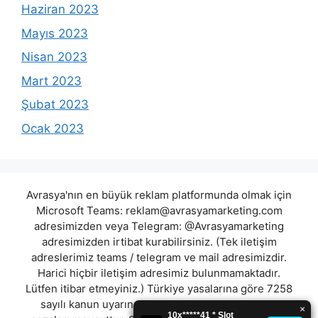
Haziran 2023
Mayıs 2023
Nisan 2023
Mart 2023
Şubat 2023
Ocak 2023
Avrasya'nın en büyük reklam platformunda olmak için
Microsoft Teams:
reklam@avrasyamarketing.com
adresimizden veya Telegram: @Avrasyamarketing
adresimizden irtibat kurabilirsiniz. (Tek iletişim
adreslerimiz teams / telegram ve mail adresimizdir.
Harici hiçbir iletişim adresimiz bulunmamaktadır.
Lütfen itibar etmeyiniz.) Türkiye yasalarına göre 7258
sayılı kanun uyarınca yasa dışı bahis oynamanın