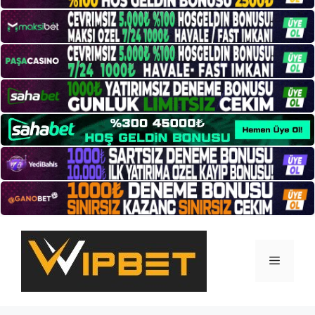
İçeriğe
atla
Menü