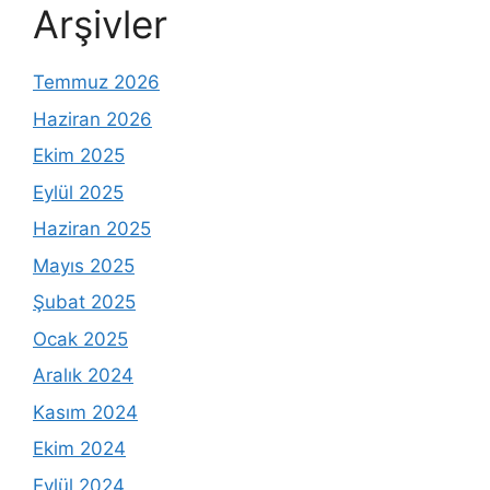
Arşivler
Temmuz 2026
Haziran 2026
Ekim 2025
Eylül 2025
Haziran 2025
Mayıs 2025
Şubat 2025
Ocak 2025
Aralık 2024
Kasım 2024
Ekim 2024
Eylül 2024