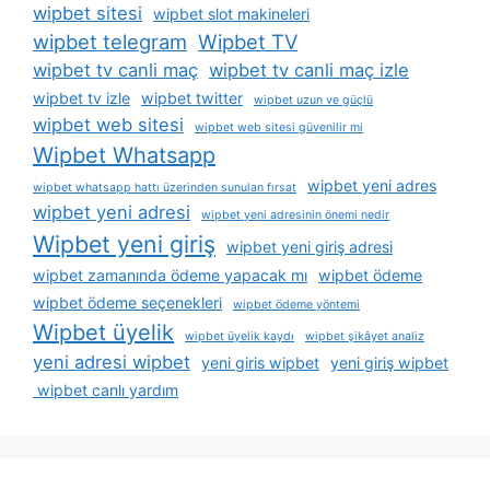
wipbet sitesi
wipbet slot makineleri
wipbet telegram
Wipbet TV
wipbet tv canli maç
wipbet tv canli maç izle
wipbet tv izle
wipbet twitter
wipbet uzun ve güçlü
wipbet web sitesi
wipbet web sitesi güvenilir mi
Wipbet Whatsapp
wipbet yeni adres
wipbet whatsapp hattı üzerinden sunulan fırsat
wipbet yeni adresi
wipbet yeni adresinin önemi nedir
Wipbet yeni giriş
wipbet yeni giriş adresi
wipbet zamanında ödeme yapacak mı
wipbet ödeme
wipbet ödeme seçenekleri
wipbet ödeme yöntemi
Wipbet üyelik
wipbet üyelik kaydı
wipbet şikâyet analiz
yeni adresi wipbet
yeni giris wipbet
yeni giriş wipbet
wipbet canlı yardım