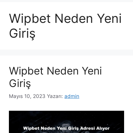
Wipbet Neden Yeni
Giriş
Wipbet Neden Yeni
Giriş
Mayıs 10, 2023
Yazarı:
admin