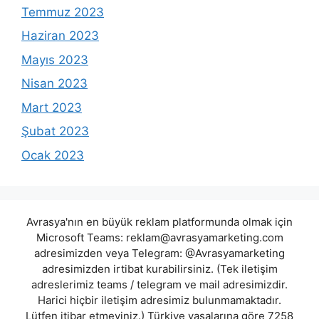
Temmuz 2023
Haziran 2023
Mayıs 2023
Nisan 2023
Mart 2023
Şubat 2023
Ocak 2023
Avrasya'nın en büyük reklam platformunda olmak için
Microsoft Teams:
reklam@avrasyamarketing.com
adresimizden veya Telegram: @Avrasyamarketing
adresimizden irtibat kurabilirsiniz. (Tek iletişim
adreslerimiz teams / telegram ve mail adresimizdir.
Harici hiçbir iletişim adresimiz bulunmamaktadır.
Lütfen itibar etmeyiniz.) Türkiye yasalarına göre 7258