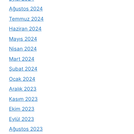
Ağustos 2024
Temmuz 2024
Haziran 2024
Mayıs 2024
Nisan 2024
Mart 2024
Şubat 2024
Ocak 2024
Aralık 2023
Kasım 2023
Ekim 2023
Eylül 2023
Ağustos 2023