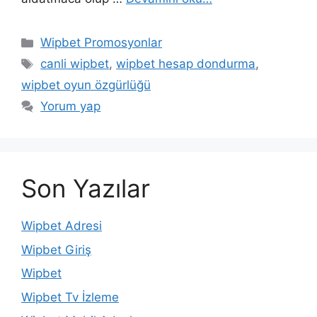
Kategoriler
Wipbet Promosyonlar
Etiketler
canli wipbet
,
wipbet hesap dondurma
,
wipbet oyun özgürlüğü
Yorum yap
Son Yazılar
Wipbet Adresi
Wipbet Giriş
Wipbet
Wipbet Tv İzleme