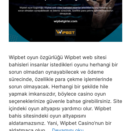
Wipbet oyun özgürlüğü Wipbet web sitesi
bahisleri insanlar istedikleri oyunu herhangi bir
sorun olmadan oynayabilecek ve ödeme
sürecinde, özellikle para çekme işlemlerinde
sorun olmayacak. Herhangi bir şekilde hile
yapmak imkansızdır, böylece casino oyun
seçeneklerinize güvenle bahse girebilirsiniz. Site
içindeki oyun altyapısı yardımcı olur. Wipbet
bahis sitesindeki oyun altyapısını
aldatamazsınız. Yani, Wipbet Casino’nun bir
aldatmaca olup …
Devamını oku…