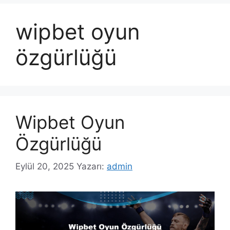
wipbet oyun
özgürlüğü
Wipbet Oyun
Özgürlüğü
Eylül 20, 2025
Yazarı:
admin