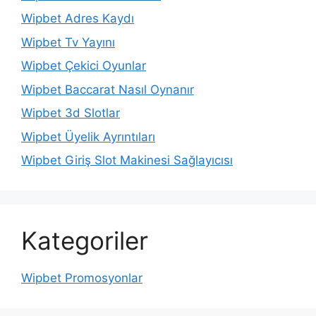
Wipbet Adres Kaydı
Wipbet Tv Yayını
Wipbet Çekici Oyunlar
Wipbet Baccarat Nasıl Oynanır
Wipbet 3d Slotlar
Wipbet Üyelik Ayrıntıları
Wipbet Giriş Slot Makinesi Sağlayıcısı
Kategoriler
Wipbet Promosyonlar