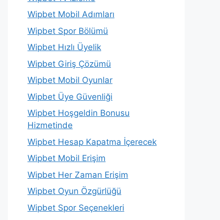
Wipbet Mobil Adımları
Wipbet Spor Bölümü
Wipbet Hızlı Üyelik
Wipbet Giriş Çözümü
Wipbet Mobil Oyunlar
Wipbet Üye Güvenliği
Wipbet Hoşgeldin Bonusu
Hizmetinde
Wipbet Hesap Kapatma İçerecek
Wipbet Mobil Erişim
Wipbet Her Zaman Erişim
Wipbet Oyun Özgürlüğü
Wipbet Spor Seçenekleri