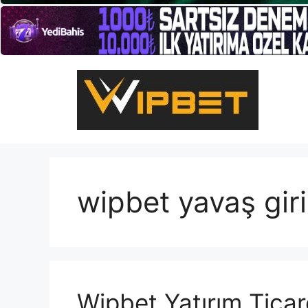
İçeriğe
atla
wipbet yavaş gir
Wipbet Yatırım Ticar