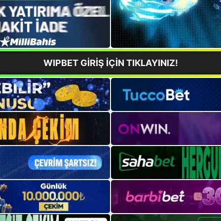
WIPBET GİRİŞ İÇİN TIKLAYINIZ!