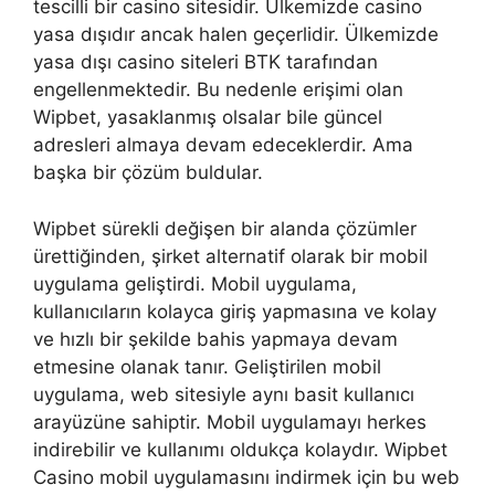
tescilli bir casino sitesidir. Ülkemizde casino
yasa dışıdır ancak halen geçerlidir. Ülkemizde
yasa dışı casino siteleri BTK tarafından
engellenmektedir. Bu nedenle erişimi olan
Wipbet, yasaklanmış olsalar bile güncel
adresleri almaya devam edeceklerdir. Ama
başka bir çözüm buldular.
Wipbet sürekli değişen bir alanda çözümler
ürettiğinden, şirket alternatif olarak bir mobil
uygulama geliştirdi. Mobil uygulama,
kullanıcıların kolayca giriş yapmasına ve kolay
ve hızlı bir şekilde bahis yapmaya devam
etmesine olanak tanır. Geliştirilen mobil
uygulama, web sitesiyle aynı basit kullanıcı
arayüzüne sahiptir. Mobil uygulamayı herkes
indirebilir ve kullanımı oldukça kolaydır. Wipbet
Casino mobil uygulamasını indirmek için bu web