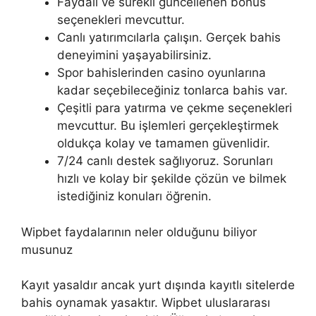
Faydalı ve sürekli güncellenen bonus
seçenekleri mevcuttur.
Canlı yatırımcılarla çalışın. Gerçek bahis
deneyimini yaşayabilirsiniz.
Spor bahislerinden casino oyunlarına
kadar seçebileceğiniz tonlarca bahis var.
Çeşitli para yatırma ve çekme seçenekleri
mevcuttur. Bu işlemleri gerçekleştirmek
oldukça kolay ve tamamen güvenlidir.
7/24 canlı destek sağlıyoruz. Sorunları
hızlı ve kolay bir şekilde çözün ve bilmek
istediğiniz konuları öğrenin.
Wipbet faydalarının neler olduğunu biliyor
musunuz
Kayıt yasaldır ancak yurt dışında kayıtlı sitelerde
bahis oynamak yasaktır. Wipbet uluslararası