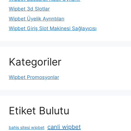
Wipbet 3d Slotlar
Wipbet Üyelik Ayrıntıları
Wipbet Giriş Slot Makinesi Sağlayıcısı
Kategoriler
Wipbet Promosyonlar
Etiket Bulutu
canli wipbet
bahis sitesi wipbet