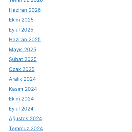
Temmuz 2026
Haziran 2026
Ekim 2025
Eylül 2025
Haziran 2025
Mayıs 2025
Şubat 2025
Ocak 2025
Aralık 2024
Kasım 2024
Ekim 2024
Eylül 2024
Ağustos 2024
Temmuz 2024