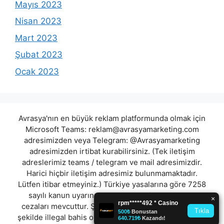
Mayıs 2023
Nisan 2023
Mart 2023
Şubat 2023
Ocak 2023
Avrasya'nın en büyük reklam platformunda olmak için
Microsoft Teams:
reklam@avrasyamarketing.com
adresimizden veya Telegram: @Avrasyamarketing
adresimizden irtibat kurabilirsiniz. (Tek iletişim
adreslerimiz teams / telegram ve mail adresimizdir.
Harici hiçbir iletişim adresimiz bulunmamaktadır.
Lütfen itibar etmeyiniz.) Türkiye yasalarına göre 7258
sayılı kanun uyarınca yasa dışı bahis oynamanın
cezaları mevcuttur. Şu an bulunduğunuz site hiç bir
şekilde illegal bahis oyunları oynatmıyor ve oynamaya