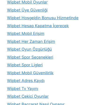
Wipbet Mobil Oyunlar
Wipbet Üye Güvenliği
Wipbet Hoşgeldin Bonusu Hizmetinde
Wipbet Hesap Kapatma İçerecek
Wipbet Mobil Erişim
Wipbet Her Zaman Erişim
Wipbet Oyun Özgürlüğü
Wipbet Spor Seçenekleri
Wipbet Spor Ligleri
Wipbet Mobil Güvenilirlik
Wipbet Adres Kaydı
Wipbet Tv Yayını
Wipbet Çekici Oyunlar
Wipbet Baccarat Nasıl Oynanır