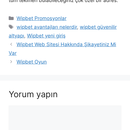
tüm teklifleri bulabileceğiniz çok özel bir adres.
Kategoriler
Wipbet Promosyonlar
Etiketler
wipbet avantajları nelerdir
,
wipbet güvenilir
altyapı
,
Wipbet yeni giriş
Wipbet Web Sitesi Hakkında Şikayetiniz Mi
Var
Wipbet Oyun
Yorum yapın
Yorum