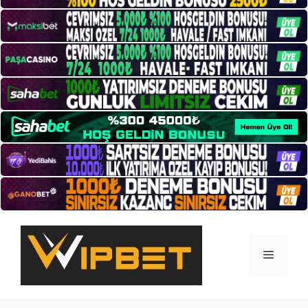
İçeriğe
atla
Menü