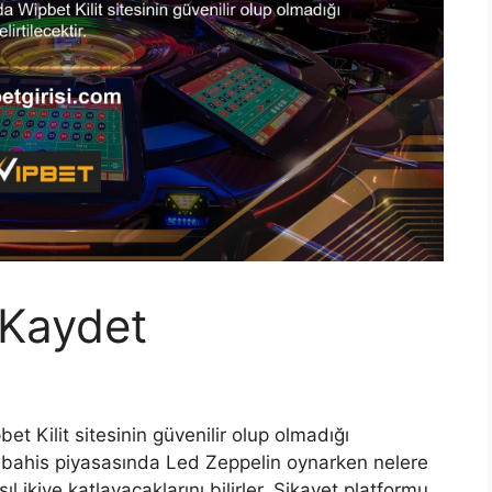
 Kaydet
t Kilit sitesinin güvenilir olup olmadığı
r bahis piyasasında Led Zeppelin oynarken nelere
ıl ikiye katlayacaklarını bilirler. Şikayet platformu