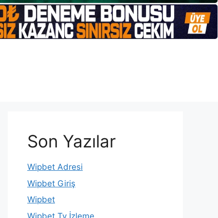
Son Yazılar
Wipbet Adresi
Wipbet Giriş
Wipbet
Wipbet Tv İzleme