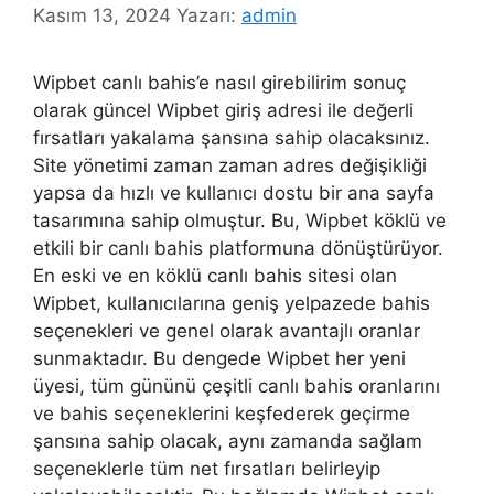
Kasım 13, 2024
Yazarı:
admin
Wipbet canlı bahis’e nasıl girebilirim sonuç
olarak güncel Wipbet giriş adresi ile değerli
fırsatları yakalama şansına sahip olacaksınız.
Site yönetimi zaman zaman adres değişikliği
yapsa da hızlı ve kullanıcı dostu bir ana sayfa
tasarımına sahip olmuştur. Bu, Wipbet köklü ve
etkili bir canlı bahis platformuna dönüştürüyor.
En eski ve en köklü canlı bahis sitesi olan
Wipbet, kullanıcılarına geniş yelpazede bahis
seçenekleri ve genel olarak avantajlı oranlar
sunmaktadır. Bu dengede Wipbet her yeni
üyesi, tüm gününü çeşitli canlı bahis oranlarını
ve bahis seçeneklerini keşfederek geçirme
şansına sahip olacak, aynı zamanda sağlam
seçeneklerle tüm net fırsatları belirleyip