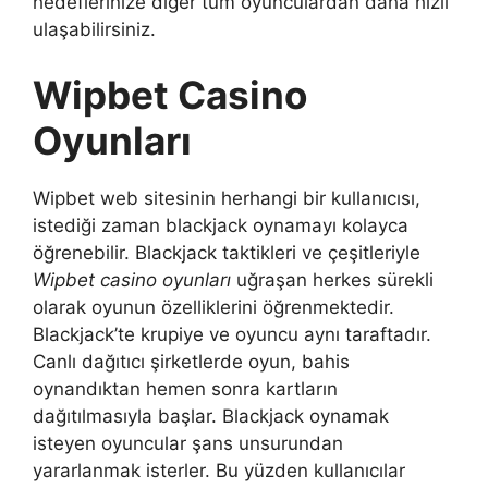
hedeflerinize diğer tüm oyunculardan daha hızlı
ulaşabilirsiniz.
Wipbet Casino
Oyunları
Wipbet web sitesinin herhangi bir kullanıcısı,
istediği zaman blackjack oynamayı kolayca
öğrenebilir. Blackjack taktikleri ve çeşitleriyle
Wipbet casino oyunları
uğraşan herkes sürekli
olarak oyunun özelliklerini öğrenmektedir.
Blackjack’te krupiye ve oyuncu aynı taraftadır.
Canlı dağıtıcı şirketlerde oyun, bahis
oynandıktan hemen sonra kartların
dağıtılmasıyla başlar. Blackjack oynamak
isteyen oyuncular şans unsurundan
yararlanmak isterler. Bu yüzden kullanıcılar