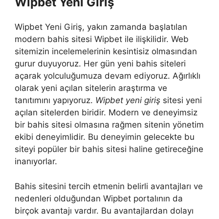
Wipbet Yeni Giriş
Wipbet Yeni Giriş, yakın zamanda başlatılan
modern bahis sitesi Wipbet ile ilişkilidir. Web
sitemizin incelemelerinin kesintisiz olmasından
gurur duyuyoruz. Her gün yeni bahis siteleri
açarak yolculuğumuza devam ediyoruz. Ağırlıklı
olarak yeni açılan sitelerin araştırma ve
tanıtımını yapıyoruz.
Wipbet yeni giriş
sitesi yeni
açılan sitelerden biridir. Modern ve deneyimsiz
bir bahis sitesi olmasına rağmen sitenin yönetim
ekibi deneyimlidir. Bu deneyimin gelecekte bu
siteyi popüler bir bahis sitesi haline getireceğine
inanıyorlar.
Bahis sitesini tercih etmenin belirli avantajları ve
nedenleri olduğundan Wipbet portalının da
birçok avantajı vardır. Bu avantajlardan dolayı