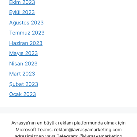
Ekim 2023
Eylül 2023
Ağustos 2023
Temmuz 2023
Haziran 2023
Mayıs 2023
Nisan 2023
Mart 2023
Şubat 2023
Ocak 2023
Avrasya'nın en büyük reklam platformunda olmak için
Microsoft Teams:
reklam@avrasyamarketing.com
adresimizden veya Telegram: @Avrasyamarketing