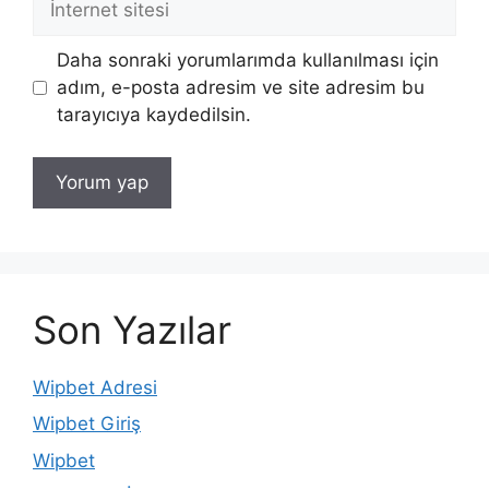
sitesi
Daha sonraki yorumlarımda kullanılması için
adım, e-posta adresim ve site adresim bu
tarayıcıya kaydedilsin.
Son Yazılar
Wipbet Adresi
Wipbet Giriş
Wipbet