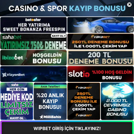
×
WIPBET GİRİŞ İÇİN TIKLAYINIZ!