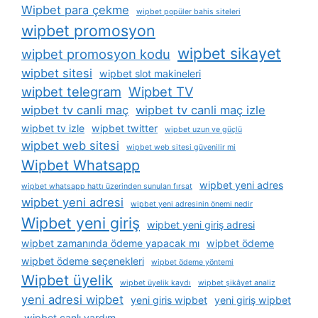
Wipbet para çekme
wipbet popüler bahis siteleri
wipbet promosyon
wipbet sikayet
wipbet promosyon kodu
wipbet sitesi
wipbet slot makineleri
wipbet telegram
Wipbet TV
wipbet tv canli maç
wipbet tv canli maç izle
wipbet tv izle
wipbet twitter
wipbet uzun ve güçlü
wipbet web sitesi
wipbet web sitesi güvenilir mi
Wipbet Whatsapp
wipbet yeni adres
wipbet whatsapp hattı üzerinden sunulan fırsat
wipbet yeni adresi
wipbet yeni adresinin önemi nedir
Wipbet yeni giriş
wipbet yeni giriş adresi
wipbet zamanında ödeme yapacak mı
wipbet ödeme
wipbet ödeme seçenekleri
wipbet ödeme yöntemi
Wipbet üyelik
wipbet üyelik kaydı
wipbet şikâyet analiz
yeni adresi wipbet
yeni giris wipbet
yeni giriş wipbet
wipbet canlı yardım