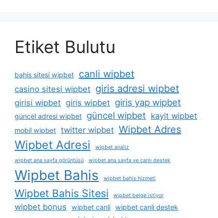
Etiket Bulutu
canli wipbet
bahis sitesi wipbet
giris adresi wipbet
casino sitesi wipbet
giris yap wipbet
girisi wipbet
giris wipbet
güncel wipbet
kayit wipbet
güncel adresi wipbet
Wipbet Adres
twitter wipbet
mobil wipbet
Wipbet Adresi
wipbet analiz
wipbet ana sayfa görüntüsü
wipbet ana sayfa ve canlı destek
Wipbet Bahis
wipbet bahis hizmeti
Wipbet Bahis Sitesi
wipbet belge i̇stiyor
wipbet bonus
wipbet canli
wipbet canli destek