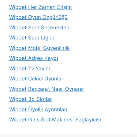
Wipbet Her Zaman Erişim
Wipbet Oyun Özgürlüğü
Wipbet Spor Seçenekleri
Wipbet Spor Ligleri
Wipbet Mobil Güvenilirlik
Wipbet Adres Kaydı
Wipbet Tv Yayını
Wipbet Çekici Oyunlar
Wipbet Baccarat Nasıl Oynanır
Wipbet 3d Slotlar
Wipbet Üyelik Ayrıntıları
Wipbet Giriş Slot Makinesi Sağlayıcısı