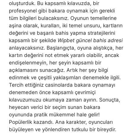
oluşturduk. Bu kapsamlı kılavuzda, bir
profesyonel gibi bakara oynamak için gerekli
tüm bilgileri bulacaksınız. Oyunun temellerine
aşina olarak, kuralları, iki temel unsuru, kartların
değerini ve başarılı bahis yapma stratejilerini
kapsamlı bir şekilde
Wipbet güncel bahis adresi
anlayacaksınız. Başlangıçta, oyuna alıştıkça, her
kartın değerini not etmek yararlı olabilir, ancak
endişelenmeyin, her şeyin kapsamlı bir
açıklamasını sunacağız. Artık her şey bilgi
edinmek ve çeşitli yaklaşımları denemekle ilgili.
Tercih ettiğiniz casinolarda bakara oynamayı
denemeden önce kapsamlı çevrimiçi
kılavuzumuzu okumaya zaman ayırın. Sonuçta,
heyecan verici bir seçim sunan bakara
oyununda pratik mükemmel hale gelir!
Popülerlik kazandı. Ana karakter, oyuncuları
büyüleyen ve yönlendiren tutkulu bir bireydir.