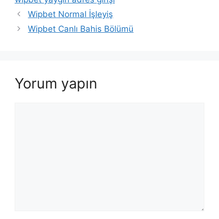
Wipbet Normal İşleyiş
Wipbet Canlı Bahis Bölümü
Yorum yapın
Yorum