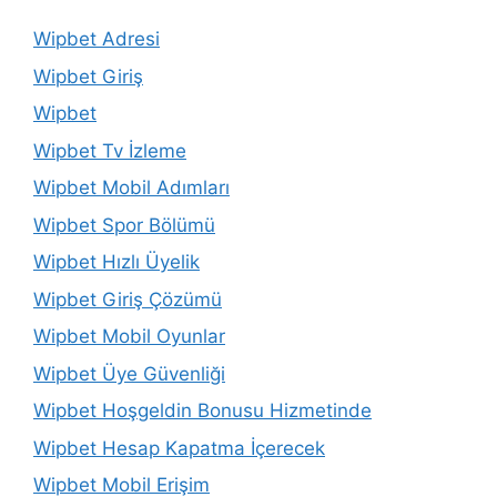
Wipbet Adresi
Wipbet Giriş
Wipbet
Wipbet Tv İzleme
Wipbet Mobil Adımları
Wipbet Spor Bölümü
Wipbet Hızlı Üyelik
Wipbet Giriş Çözümü
Wipbet Mobil Oyunlar
Wipbet Üye Güvenliği
Wipbet Hoşgeldin Bonusu Hizmetinde
Wipbet Hesap Kapatma İçerecek
Wipbet Mobil Erişim