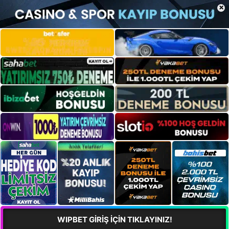
×
WIPBET GİRİŞ İÇİN TIKLAYINIZ!