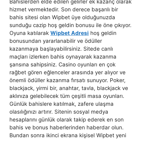
Bahislerden elde edilen gelirler ek kazanç olarak
hizmet vermektedir. Son derece başarılı bir
bahis sitesi olan Wipbet üye olduğunuzda
sunduğu cazip hoş geldin bonusu ile öne çıkıyor.
Oyuna katılarak
Wipbet Adresi
hoş geldin
bonusundan yararlanabilir ve ödüller
kazanmaya başlayabilirsiniz. Sitede canlı
maçları izlerken bahis oynayarak kazanma
şansına sahipsiniz. Casino oyunları en çok
rağbet gören eğlenceler arasında yer alıyor ve
önemli ödüller kazanma fırsatı sunuyor. Poker,
blackjack, yirmi bir, anahtar, tavla, blackjack ve
aklınıza gelebilecek tüm çeşitli masa oyunları.
Günlük bahislere katılmak, zafere ulaşma
olasılığınızı artırır. Sitenin sosyal medya
hesaplarını günlük olarak takip ederek en son
bahis ve bonus haberlerinden haberdar olun.
Bundan sonra ikinci ekrana kişisel Wipbet yeni