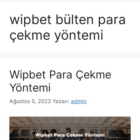
wipbet bülten para
çekme yöntemi
Wipbet Para Çekme
Yöntemi
Ağustos 5, 2023
Yazarı:
admin