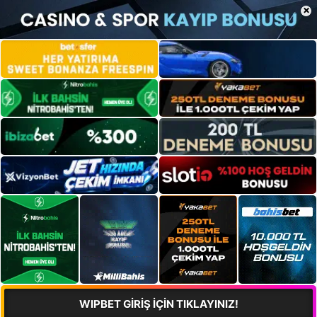
×
WIPBET GİRİŞ İÇİN TIKLAYINIZ!