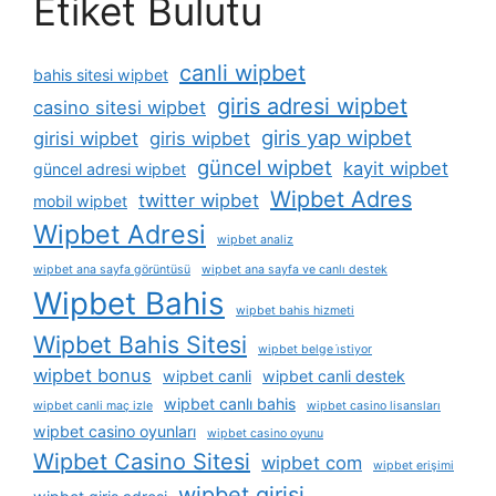
Etiket Bulutu
canli wipbet
bahis sitesi wipbet
giris adresi wipbet
casino sitesi wipbet
giris yap wipbet
girisi wipbet
giris wipbet
güncel wipbet
kayit wipbet
güncel adresi wipbet
Wipbet Adres
twitter wipbet
mobil wipbet
Wipbet Adresi
wipbet analiz
wipbet ana sayfa görüntüsü
wipbet ana sayfa ve canlı destek
Wipbet Bahis
wipbet bahis hizmeti
Wipbet Bahis Sitesi
wipbet belge i̇stiyor
wipbet bonus
wipbet canli
wipbet canli destek
wipbet canlı bahis
wipbet canli maç izle
wipbet casino lisansları
wipbet casino oyunları
wipbet casino oyunu
Wipbet Casino Sitesi
wipbet com
wipbet erişimi
wipbet girisi