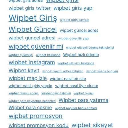
wipbet giris adresi
wipbet giris yap
wipbet giris twitter
Wipbet Giriş
wipbet giriş sayfası
Wipbet Güncel
wipbet güncel adres
wipbet güncel adresi
wipbet güvenilir yapı
wipbet güvenlir mi
wipbet güvenli ödeme teknolojisi
Wipbet hızlı ödeme
wipbet güvenliği
wipbet hakkında
wipbet instagram
wipbet i̇letişimi hakkında
Wipbet kayıt
wipbet kayıtlı adres bilgileri
wipbet lisans bilgileri
wipbet maç izle
wipbet nasil bir site
wipbet nasıl giriş yapılır
wipbet nasıl üye olunur
wipbet olumlu sonuç
wipbet oyun tahmini
wipbet oyunu
Wipbet para yatırma
wipbet para kaybetme nedenleri
Wipbet para çekme
wipbet popüler bahis siteleri
wipbet promosyon
wipbet sikayet
wipbet promosyon kodu