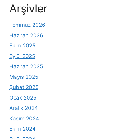
Arşivler
Temmuz 2026
Haziran 2026
Ekim 2025
Eylül 2025
Haziran 2025
Mayıs 2025
Şubat 2025
Ocak 2025
Aralık 2024
Kasım 2024
Ekim 2024