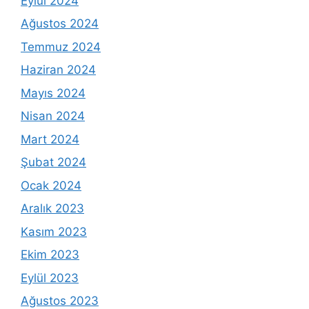
Eylül 2024
Ağustos 2024
Temmuz 2024
Haziran 2024
Mayıs 2024
Nisan 2024
Mart 2024
Şubat 2024
Ocak 2024
Aralık 2023
Kasım 2023
Ekim 2023
Eylül 2023
Ağustos 2023