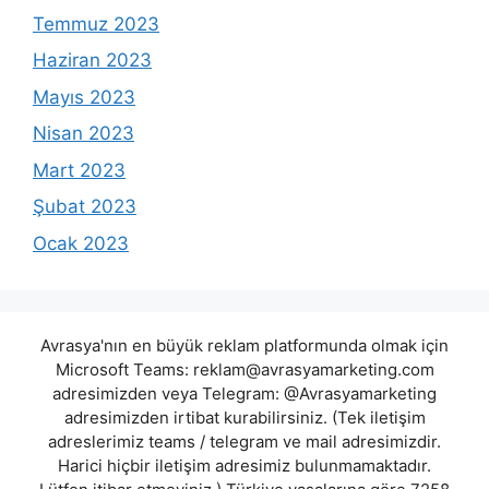
Temmuz 2023
Haziran 2023
Mayıs 2023
Nisan 2023
Mart 2023
Şubat 2023
Ocak 2023
Avrasya'nın en büyük reklam platformunda olmak için
Microsoft Teams:
reklam@avrasyamarketing.com
adresimizden veya Telegram: @Avrasyamarketing
adresimizden irtibat kurabilirsiniz. (Tek iletişim
adreslerimiz teams / telegram ve mail adresimizdir.
Harici hiçbir iletişim adresimiz bulunmamaktadır.