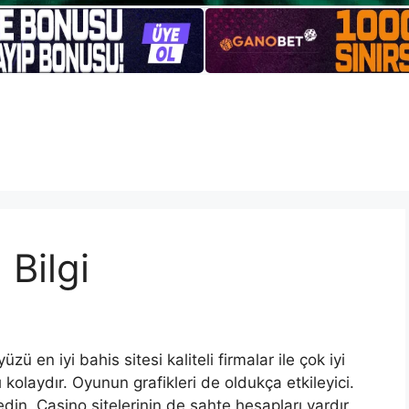
Bilgi
zü en iyi bahis sitesi kaliteli firmalar ile çok iyi
kolaydır. Oyunun grafikleri de oldukça etkileyici.
din. Casino sitelerinin de sahte hesapları vardır.