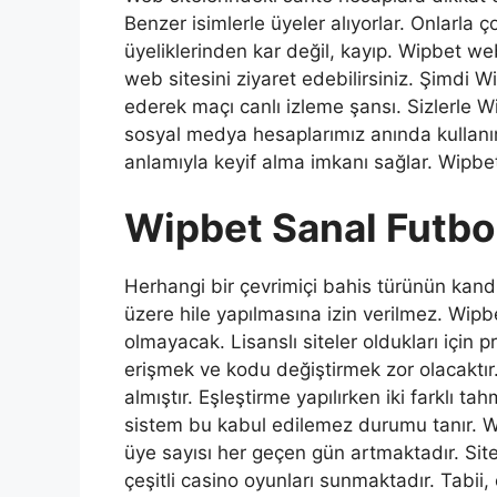
Benzer isimlerle üyeler alıyorlar. Onlarla ç
üyeliklerinden kar değil, kayıp. Wipbet we
web sitesini ziyaret edebilirsiniz. Şimdi 
ederek maçı canlı izleme şansı. Sizlerle 
sosyal medya hesaplarımız anında kullan
anlamıyla keyif alma imkanı sağlar. Wipbe
Wipbet Sanal Futbol
Herhangi bir çevrimiçi bahis türünün kandır
üzere hile yapılmasına izin verilmez. Wipbe
olmayacak. Lisanslı siteler oldukları için
erişmek ve kodu değiştirmek zor olacaktır.
almıştır. Eşleştirme yapılırken iki farklı
sistem bu kabul edilemez durumu tanır. Wip
üye sayısı her geçen gün artmaktadır. Site
çeşitli casino oyunları sunmaktadır. Tabii