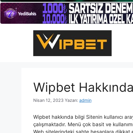
İçeriğe
atla
Wipbet Hakkında 
Nisan 12, 2023
Yazarı:
admin
Wipbet hakkında bilgi Sitenin kullanıcı arayü
çalışmaktadır. Menü çok basit ve kullanımı 
Web sitelerindeki sahte hesaplara dikkat e