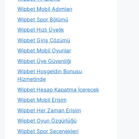
Wipbet Mobil Adımları
Wipbet Spor Bölümü
Wipbet Hızlı Üyelik
Wipbet Giriş Çözümü
Wipbet Mobil Oyunlar
Wipbet Üye Güvenliği
Wipbet Hoşgeldin Bonusu
Hizmetinde
Wipbet Hesap Kapatma İçerecek
Wipbet Mobil Erişim
Wipbet Her Zaman Erişim
Wipbet Oyun Özgürlüğü
Wipbet Spor Seçenekleri